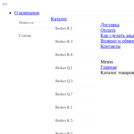
О компании
Каталог
Новости
Доставка
Berker R.1
Оплата
Как сделать зака
Статьи
Возврат и обме
Berker R.3
Контакты
Berker R.8
Меню
Главная
Berker Q.1
Каталог товаро
Berker Q.3
Berker Q.7
Berker K.1
Berker K.5
Berker B.3