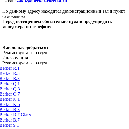
E-mail:
zakaz@berker-rozetka.ru
По данному адресу находится демонстрационный зал и пункт
самовывоза.
Перед посещением обязательно нужно предупредить
менеджера по телефону!
Как до нас добраться:
Рекомендуемые разделы
Информация
Рекомендуемые разделы
Berker R.1
Berker R.3
Berker R.8
Berker Q.1
Berker Q.3
Berker Q.7
Berker K.1
Berker K.5
Berker B.3
Berker B.7 Glass
Berker B.7
Berker S.1