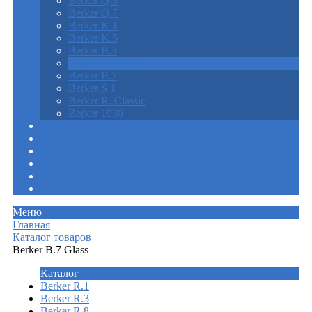
Berker Q.3
Berker Q.7
Berker K.1
Berker K.5
Berker B.3
Berker B.7 Glass
Berker B.7
Berker S.1
Berker R. Classic
Berker 1930
Доставка
Оплата
Как сделать заказ
Возврат и обмен
Контакты
Меню
Главная
Каталог товаров
Berker B.7 Glass
Каталог
Berker R.1
Berker R.3
Berker R.8